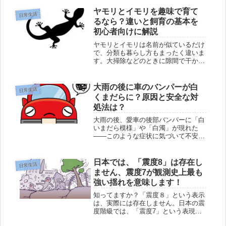
ヒラメ？」と迷った経験がある人も多
いのではないでしょうか。一般的には
ヤモリとイモリを趣味で育て
日常生活
「左ヒラメに右カレイ」という覚え方
るなら？違いと飼育の基本を
が...
初心者向けに解説
ヤモリとイモリは名前が似ているだけ
で、分類も暮らし方もまったく違いま
す。大掃除などのときに隙間で干から
びているのは多分ヤモリです。イモリ
は水辺近くで遭遇することがあるかも
しれませんが頻度は低いです。 ヤモ
大雨の後に車のバンパーが白
日常生活
リ＝爬虫類（トカゲの仲間） イモリ
くまだらに？原因と安全な対
＝...
処法は？
大雨の後、愛車の後部バンパーに「白
いまだら模様」や「白濁」が現れた
――このような症状に気づいて不安に
なっている方もいるのではないでしょ
うか。特に、こすっても落ちない場
合、「塗装が傷んでしまったので
日本では、「震度8」は存在し
日常生活
は？」と心配になるものです。実際に
ません、震度7が観測史上最も
整備工場で...
強い揺れを意味します！
知ってますか？「震度８」という表示
は、実際には存在しません。日本の震
度階級では、「震度7」という表現の
みが最も強い揺れを示すからです。震