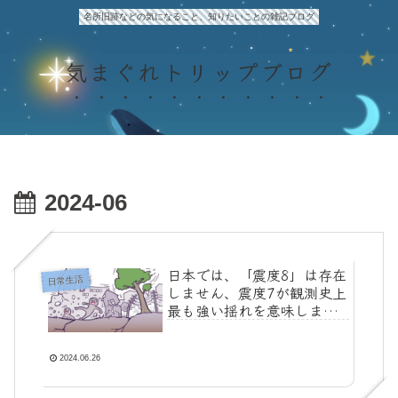
名所旧跡などの気になること、知りたいことの雑記ブログ
気まぐれトリップブログ
2024-06
日本では、「震度8」は存在
日常生活
しません、震度7が観測史上
最も強い揺れを意味しま
す！
2024.06.26