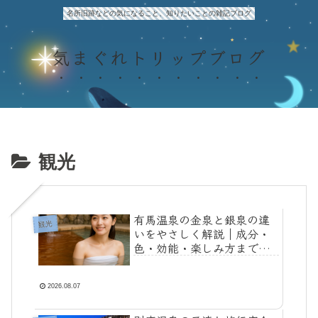
名所旧跡などの気になること、知りたいことの雑記ブログ
気まぐれトリップブログ
観光
有馬温泉の金泉と銀泉の違
観光
いをやさしく解説｜成分・
色・効能・楽しみ方までわ
かる完全ガイド
2026.08.07