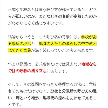
正式な学校名とは違う呼び方が残っていると、
どち
らが正しいのか
、また
なぜその名前が定着したのか
がわかりにくく感じやすいです。
結論からいうと、この呼び名の背景には、
学校があ
る場所の地形
と、
地域の人たちの暮らしの中で使わ
れてきた言葉
が深く関わっていたと考えられます。
つまり原因は、公式名称だけでは見えない
地域なら
ではの呼称の成り立ち
にあります。
そして、その疑問をすっきり整理する方法は、学校
名そのものだけでなく、
分校と分教所の呼び方の違
い
、
岬という地形
、
地域史の流れ
をあわせて見るこ
とです。