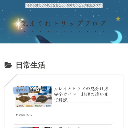
名所旧跡などの気になること、知りたいことの雑記ブログ
気まぐれトリップブログ
日常生活
カレイとヒラメの見分け方
日常生活
完全ガイド｜料理の違いま
で解説
2026.05.17