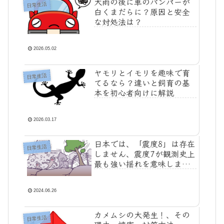
大雨の後に車のバンパーが
日常生活
白くまだらに？原因と安全
な対処法は？
2026.05.02
ヤモリとイモリを趣味で育
日常生活
てるなら？違いと飼育の基
本を初心者向けに解説
2026.03.17
日本では、「震度8」は存在
日常生活
しません、震度7が観測史上
最も強い揺れを意味しま
す！
2024.06.26
カメムシの大発生！、その
日常生活